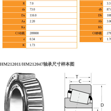
R
7.0
r
3.3
da
73.0
db
87.
Da
116.0
Db
108
Aa
2.20
Ab
3.0
Ka
Kb
C1动载
209000
C0静载
27
e
0.34
Y
1.7
K
1.73
HM212011/HM212047轴承尺寸样本图