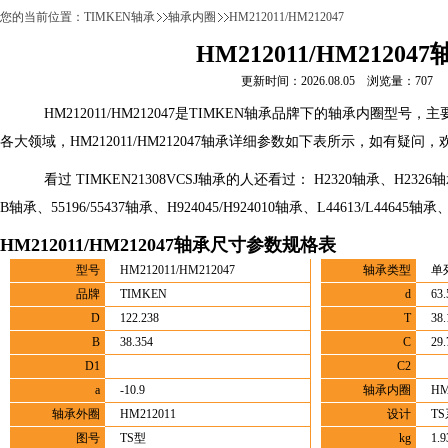
您的当前位置：
TIMKEN轴承
轴承内圈
HM212011/HM212047
HM212011/HM21204
更新时间：2026.08.05 浏览量：707
HM212011/HM212047是TIMKEN轴承品牌下的轴承内圈型号
各大领域，HM212011/HM212047轴承详细参数如下表所示，如有疑问，欢迎
看过 TIMKEN21308VCSJ轴承的人还看过： H2320轴承、H2326轴承、0
B轴承、55196/55437轴承、H924045/H924010轴承、L44613/L44645轴承
HM212011/HM212047轴承尺寸参数规格表
型号
HM212011/HM212047
轴承类型
单
品牌
TIMKEN
d
63.
D
122.238
T
38.
B
38.354
C
29.
D1
C2
a
-10.9
轴承内圈
HM
轴承外圈
HM212011
设计
T
图号
TS型
kg
1.9