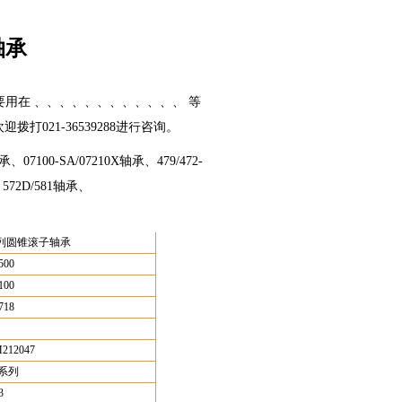
7轴承
，主要用在 、、、、、、、、、、、、 等
拨打021-36539288进行咨询。
7100-SA/07210X轴承、479/472-
、572D/581轴承、
列圆锥滚子轴承
500
100
718
212047
S系列
3