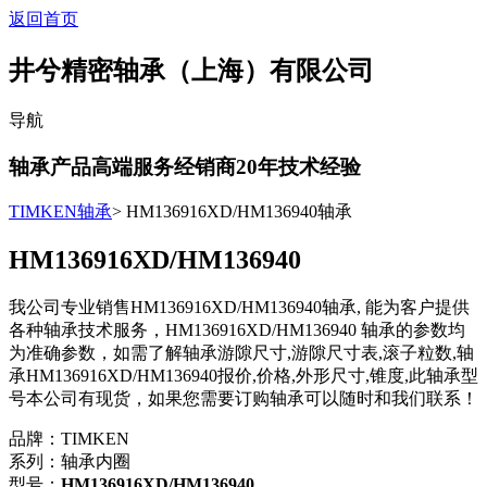
返回首页
井兮精密轴承（上海）有限公司
导航
轴承产品高端服务经销商
20
年技术经验
TIMKEN轴承
> HM136916XD/HM136940轴承
HM136916XD/HM136940
我公司专业销售HM136916XD/HM136940轴承, 能为客户提供
各种轴承技术服务，HM136916XD/HM136940 轴承的参数均
为准确参数，如需了解轴承游隙尺寸,游隙尺寸表,滚子粒数,轴
承HM136916XD/HM136940报价,价格,外形尺寸,锥度,此轴承型
号本公司有现货，如果您需要订购轴承可以随时和我们联系！
品牌：TIMKEN
系列：轴承内圈
型号：
HM136916XD/HM136940