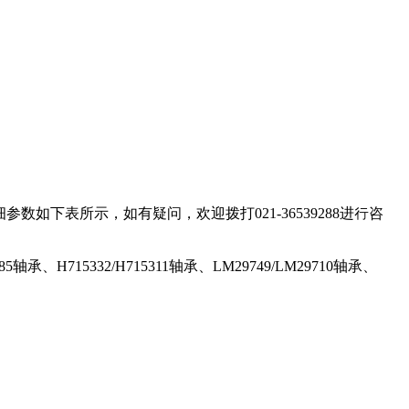
细参数如下表所示，如有疑问，欢迎拨打021-36539288进行咨
85轴承、H715332/H715311轴承、LM29749/LM29710轴承、